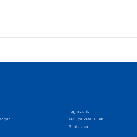
Log masuk
nggan
Terlupa kata laluan
Buat akaun