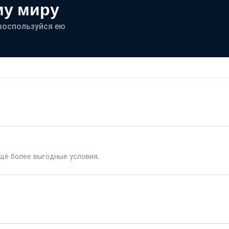
му миру
- воспользуйся ею
щё более выгодные условия.