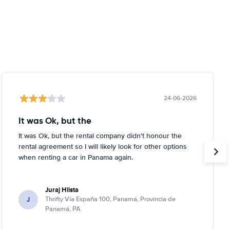
24-06-2026
It was Ok, but the
It was Ok, but the rental company didn't honour the
rental agreement so I will likely look for other options
when renting a car in Panama again.
Juraj Hlista
J
Thrifty Vía España 100, Panamá, Provincia de
Panamá, PA