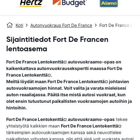
Koti
Autonvuokraus Fort De France
Fort De France Len
Sijaintitiedot Fort De Francen
lentoasema
Fort De France Lentokenttã¤
autovuokraamo-opas
on
kaikenkattava autonvuokrausekspertti maassa
Fort De
France Lentokenttã¤
.
Meiltä löydät maan
Fort De France Lentokenttã¤
johtavien
autovuokraamojen hinnat. Voit valita ja varata mieleisesi
auton reaaliajassa. Päätä itse mistä autosi vuokraat, kun
olet ensin tutustunut paikallisten vuokraamojen autoihin ja
hintoihin.
Fort De France Lentokenttã¤
autovuokraamo-opas
tekee
yhteistyötä kaikkien maan
Fort De France Lentokenttã¤
tärkeimpien autovuokraamojen kanssa sekä neuvottelee
paikallisten yritysten kanssa, niin että sinä voit vuokrata autosi