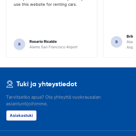
use this website for renting cars.
Brile
Rosario Ricalde
B
Alamo
R
Alamo San Francisco Airport
Airpo
Tuki ja yhteystiedot
Tarvitsetko apua? Ota yhteyttä vuokrausalan
asiantuntijoihimme.
Asiakastuki