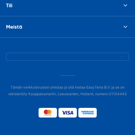
Tili
Meistä
Tämän verkkosivuston omistaa ja sitä hoitaa EasyTerra B.V. ja se on
rekisteröity Kauppakamariin, Leeuwarden, Hollanti, numero 01104443