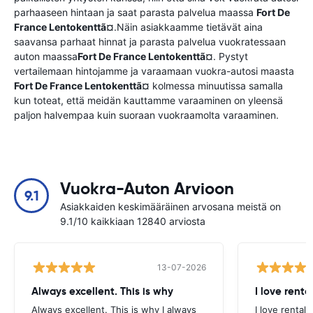
parhaaseen hintaan ja saat parasta palvelua maassa
Fort De
France Lentokenttã¤
.Näin asiakkaamme tietävät aina
saavansa parhaat hinnat ja parasta palvelua vuokratessaan
auton maassa
Fort De France Lentokenttã¤
. Pystyt
vertailemaan hintojamme ja varaamaan vuokra-autosi maasta
Fort De France Lentokenttã¤
kolmessa minuutissa samalla
kun toteat, että meidän kauttamme varaaminen on yleensä
paljon halvempaa kuin suoraan vuokraamolta varaaminen.
Vuokra-Auton Arvioon
9.1
Asiakkaiden keskimääräinen arvosana meistä on
9.1/10 kaikkiaan 12840 arviosta
13-07-2026
Always excellent. This is why
I love renta
Always excellent. This is why I always
I love rental 