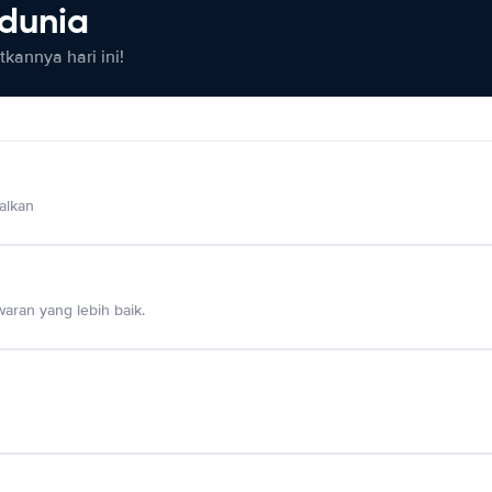
 dunia
kannya hari ini!
alkan
aran yang lebih baik.