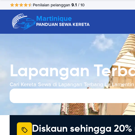
9.1
Penilaian pelanggan
/ 10
Martinique
PANDUAN SEWA KERETA
Lapangan Terba
Cari Kereta Sewa di Lapangan Terbang Le Lamentin
Diskaun sehingga 20% 