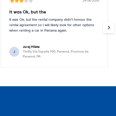
24-06-2026
It was Ok, but the
It was Ok, but the rental company didn't honour the
rental agreement so I will likely look for other options
when renting a car in Panama again.
Juraj Hlista
J
Thrifty Vía España 100, Panamá, Provincia de
Panamá, PA