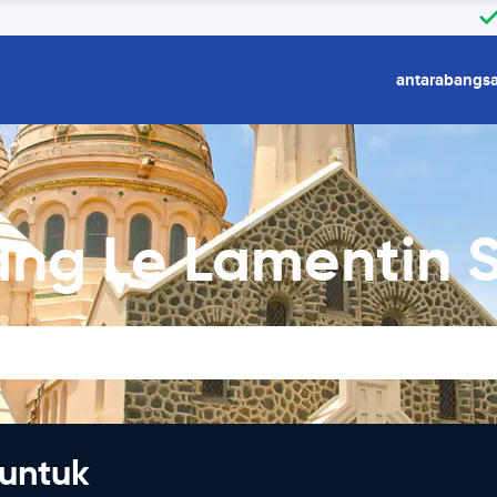
antarabangs
ng Le Lamentin 
untuk