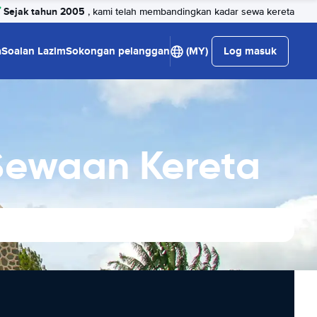
Sejak tahun 2005
, kami telah membandingkan kadar sewa kereta
a
Soalan Lazim
Sokongan pelanggan
(MY)
Log masuk
Sewaan Kereta