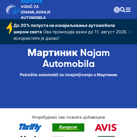
Martinik
VODIČ ZA
IZNAMLJIVANJE
AUTOMOBILA
До 20% попуста на изнајмљивање аутомобила
широм света
Ова промоција важи до 11. август 2026. -
искористите је данас!
Мартиник Najam
Automobila
Potražite automobil za iznajmljivanje u Мартиник
Упоређујемо све познате добављаче