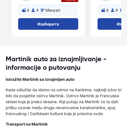
4
4
Мануал
4
4
Изаберите
Изаб
Martinik auto za iznajmljivanje -
informacije o putovanju
Istražite Martinik sa iznajmljen auto
Kada odlučite da idemo na odmor na Karibima, najbolji izbor bi
bilo da posjetite ostrvo Martinik. Ostrvo Martinik je Francuska
oblast koja je preko okeana. Koji putuju na Martinik će te dati
priliku uzorak među druge neverovatne karakteristike, spoj
francuskog i Caribbean kulture koja je prisutna ovde.
Transport na Martinik