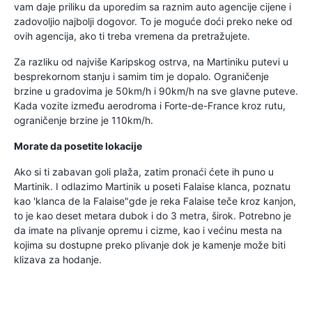
vam daje priliku da uporedim sa raznim auto agencije cijene i
zadovoljio najbolji dogovor. To je moguće doći preko neke od
ovih agencija, ako ti treba vremena da pretražujete.
Za razliku od najviše Karipskog ostrva, na Martiniku putevi u
besprekornom stanju i samim tim je dopalo. Ograničenje
brzine u gradovima je 50km/h i 90km/h na sve glavne puteve.
Kada vozite između aerodroma i Forte-de-France kroz rutu,
ograničenje brzine je 110km/h.
Morate da posetite lokacije
Ako si ti zabavan goli plaža, zatim pronaći ćete ih puno u
Martinik. I odlazimo Martinik u poseti Falaise klanca, poznatu
kao 'klanca de la Falaise"gde je reka Falaise teče kroz kanjon,
to je kao deset metara dubok i do 3 metra, širok. Potrebno je
da imate na plivanje opremu i cizme, kao i većinu mesta na
kojima su dostupne preko plivanje dok je kamenje može biti
klizava za hodanje.