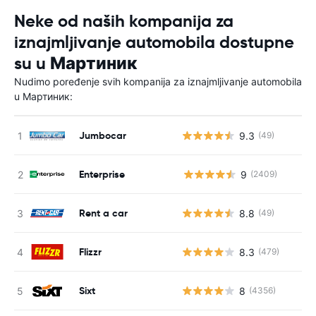
Neke od naših kompanija za
iznajmljivanje automobila dostupne
su u Мартиник
Nudimo poređenje svih kompanija za iznajmljivanje automobila
u Мартиник:
Jumbocar
9.3
(49)
Enterprise
9
(2409)
Н
Rent a car
8.8
(49)
Flizzr
8.3
(479)
Sixt
8
(4356)