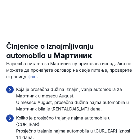
Činjenice o iznajmljivanju
automobila u Мартиник
Најчешћа питања за Мартиник су приказана испод. Ако не
можете да пронађете одговор на своје питање, проверите
страницу
фак
.
Koja je prosečna dužina iznajmljivanja automobila za
Мартиник u mesecu August.
U mesecu August, prosečna dužina najma automobila u
Мартиник bila je {RENTALDAIS_MT} dana.
Koliko je prosječno trajanje najma automobila u
{CUR_IEAR}.
Prosječno trajanje najma automobila u {CUR_IEAR} iznosi
14 dana.