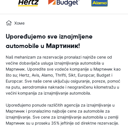
Хоме
Upoređujemo sve iznajmljene
automobile u Мартиник!
Naš mehanizam za rezervacije pronalazi najniže cene od
većine dobavljača usluga iznajmljivanja automobila u
Мартиник. Uporedite sve vodeće kompanije u Мартиник kao
što su; Hertz, Avis, Alamo, Thrifti, Sikt, Europcar, Budget i
Europcar. Sve naše cene uključuju osiguranje, poreze, pomoć
na putu, aerodromske naknade i neograničenu kilometražu u
većini kompanija za iznajmljivanje automobila.
Upoređujemo ponude različitih agencija za iznajmljivanje u
Мартиник i pronalazimo najbolje cene za automobile za
iznajmljivanje. Sve cene za iznajmljivanje automobila u zemlji
Мартиник su u proseku 35% jeftinije od direktne rezervacije.