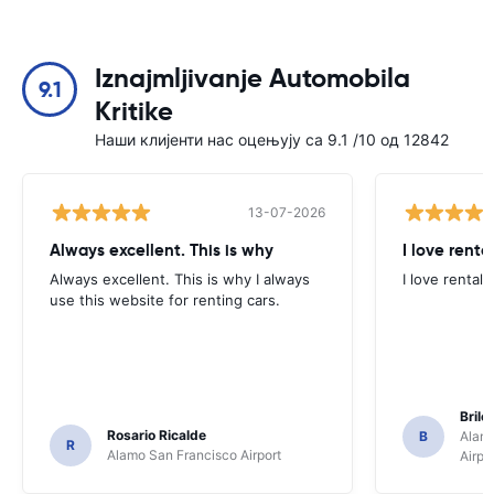
Iznajmljivanje Automobila
9.1
Kritike
Наши клијенти нас оцењују са 9.1 /10 од 12842
13-07-2026
Always excellent. This is why
I love renta
Always excellent. This is why I always
I love rental 
use this website for renting cars.
Brile
Rosario Ricalde
B
Alamo
R
Alamo San Francisco Airport
Airpo