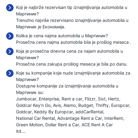
Koji je najbrže rezervisan tip iznajmljivanja automobila u
Мартиник?
Trenutno najviše rezervisano iznajmljivanje automobila u
Мартиник je Економија.
Kolika je cena najma automobila u Мартиник?
Prosečna cena najma automobila bila je prošlog meseca
.
Koja je prosečna dnevna cena za najam automobila u
Мартиник?
Prosečna cena zakupa prošlog meseca je bila
po danu.
Koje su kompanije koje nude iznajmljivanje automobila za
Мартиник?
Dostupne kompanije za iznajmljivanje automobila u
Мартиник su:
Jumbocar
Enterprise
Rent a car
Flizzr
Sixt
Hertz
Goldcar Key'n Go
Avis
Alamo
Budget
Thrifty
Europcar
Goldcar
Keddy By Europcar
addCarRental
National Car Rental
Advantage Rent a Car
InterRent
Green Motion
Dollar Rent a Car
ACE Rent A Car
itd.…