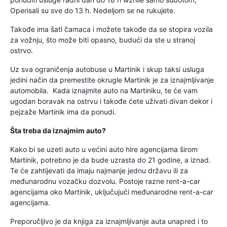
Operisali su sve do 13 h. Nedeljom se ne rukujete.
Takođe ima šatl čamaca i možete takođe da se stopira vozila
za vožnju, što može biti opasno, budući da ste u stranoj
ostrvo.
Uz sva ograničenja autobuse u Martinik i skup taksi usluga
jedini način da premestite okrugle Martinik je za iznajmljivanje
automobila. Kada iznajmite auto na Martiniku, te će vam
ugodan boravak na ostrvu i takođe ćete uživati divan dekor i
pejzaže Martinik ima da ponudi.
Šta treba da iznajmim auto?
Kako bi se uzeti auto u većini auto hire agencijama širom
Martinik, potrebno je da bude uzrasta do 21 godine, a iznad.
Te će zahtijevati da imaju najmanje jednu državu ili za
međunarodnu vozačku dozvolu. Postoje razne rent-a-car
agencijama oko Martinik, uključujući međunarodne rent-a-car
agencijama.
Preporučljivo je da knjiga za iznajmljivanje auta unapred i to