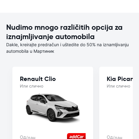
Nudimo mnogo različitih opcija za
iznajmljivanje automobila
Dakle, kreirajte predračun i uštedite do 50% na iznamljivanju
automobila u Мартиник
Renault Clio
Kia Picant
Или слично
Или слично
Од
Од
/дан
/дан