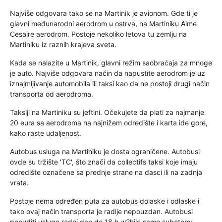
Najviše odgovara tako se na Martinik je avionom. Gde ti je
glavni međunarodni aerodrom u ostrva, na Martiniku Aime
Cesaire aerodrom. Postoje nekoliko letova tu zemlju na
Martiniku iz raznih krajeva sveta.
Kada se nalazite u Martinik, glavni režim saobraćaja za mnoge
je auto. Najviše odgovara način da napustite aerodrom je uz
iznajmljivanje automobila ili taksi kao da ne postoji drugi način
transporta od aerodroma.
Taksiji na Martiniku su jeftini. Očekujete da plati za najmanje
20 eura sa aerodroma na najnižem odredište i karta ide gore,
kako raste udaljenost.
Autobus usluga na Martiniku je dosta ograničene. Autobusi
ovde su tržište 'TC', što znači da collectifs taksi koje imaju
odredište označene sa prednje strane na dasci ili na zadnja
vrata.
Postoje nema određen puta za autobus dolaske i odlaske i
tako ovaj način transporta je radije nepouzdan. Autobusi
ponuditi usluge radni dan do 18 h w2hile samo subotom;