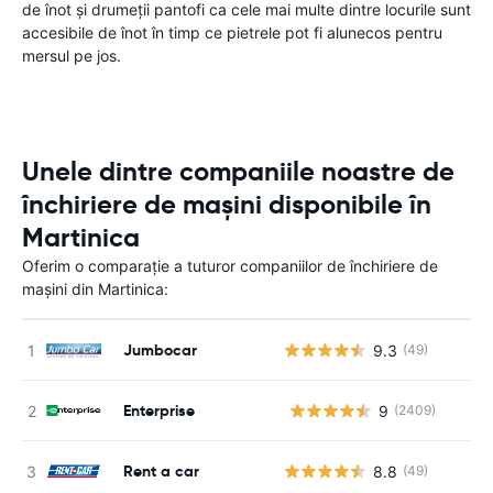
de înot şi drumeţii pantofi ca cele mai multe dintre locurile sunt
accesibile de înot în timp ce pietrele pot fi alunecos pentru
mersul pe jos.
Unele dintre companiile noastre de
închiriere de mașini disponibile în
Martinica
Oferim o comparație a tuturor companiilor de închiriere de
mașini din Martinica:
Jumbocar
9.3
(49)
Enterprise
9
(2409)
Nu
Rent a car
8.8
(49)