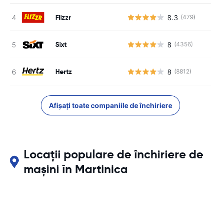
Flizzr
8.3
(479)
Sixt
8
(4356)
Hertz
8
(8812)
Afișați toate companiile de închiriere
Locații populare de închiriere de
mașini în Martinica