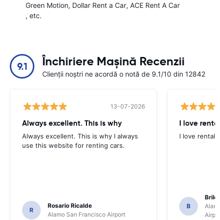
Green Motion
Dollar Rent a Car
ACE Rent A Car
, etc.
Închiriere Mașină Recenzii
9.1
Clienții noștri ne acordă o notă de 9.1/10 din 12842
13-07-2026
Always excellent. This is why
I love renta
Always excellent. This is why I always
I love rental 
use this website for renting cars.
Brile
Rosario Ricalde
B
Alamo
R
Alamo San Francisco Airport
Airpo