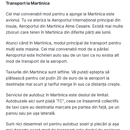
Transport la Martinica
Cel mai convenabil mod pentru a ajunge la Martinica este
avionul. Tu va ateriza la Aeroportul Internaţional principal din
insula, Aeroportul din Martinica Aime Cesaire. Există mai multe
zboruri care teren în Martinica din diferite părţi ale lumii.
Atunci când în Martinica, modul principal de transport pentru
mulţi este masina. Cel mai convenabil mod de a părăsi
Aeroportul este închirieri auto sau de un taxi ca nu exista alt
mod de transport de la aeroport.
Taxiurile din Martinica sunt ieftine. Vă puteţi aştepta să
plătească pentru cel puţin 20 de euro de la aeroport la
destinaţie mai scurt şi tariful merge în sus ca distanţa creşte.
Serviciul de autobuz în Martinica este destul de limitat.
Autobuzele aici sunt piaţă 'TC", ceea ce înseamnă collectifs
de taxi care au destinatia marcate pe partea din faţă, pe un
panou sau pe uşa laterală.
Sunt nici desemnat ori pentru autobuz sosiri şi plecări şi aşa
mai departe acest mod de transport este destul de nesigure.