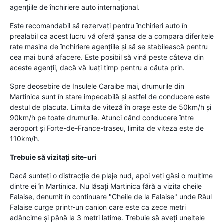
agenţiile de închiriere auto internaţional.
Este recomandabil să rezervaţi pentru închirieri auto în
prealabil ca acest lucru vă oferă şansa de a compara diferitele
rate masina de închiriere agenţiile şi să se stabilească pentru
cea mai bună afacere. Este posibil să vină peste câteva din
aceste agenţii, dacă vă luaţi timp pentru a căuta prin.
Spre deosebire de Insulele Caraibe mai, drumurile din
Martinica sunt în stare impecabilă şi astfel de conducere este
destul de placuta. Limita de viteză în oraşe este de 50km/h şi
90km/h pe toate drumurile. Atunci când conducere între
aeroport şi Forte-de-France-traseu, limita de viteza este de
110km/h.
Trebuie să vizitaţi site-uri
Dacă sunteţi o distracţie de plaje nud, apoi veţi găsi o mulţime
dintre ei în Martinica. Nu lăsaţi Martinica fără a vizita cheile
Falaise, denumit în continuare "Cheile de la Falaise" unde Râul
Falaise curge printr-un canion care este ca zece metri
adâncime şi până la 3 metri latime. Trebuie să aveţi uneltele