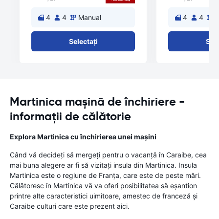
4
4
Manual
4
4
M
Selectați
Sele
Martinica mașină de închiriere -
informații de călătorie
Explora Martinica cu închirierea unei maşini
Când vă decideţi să mergeţi pentru o vacanţă în Caraibe, cea
mai buna alegere ar fi să vizitaţi insula din Martinica. Insula
Martinica este o regiune de Franţa, care este de peste mări.
Călătoresc în Martinica vă va oferi posibilitatea să eşantion
printre alte caracteristici uimitoare, amestec de franceză şi
Caraibe culturi care este prezent aici.