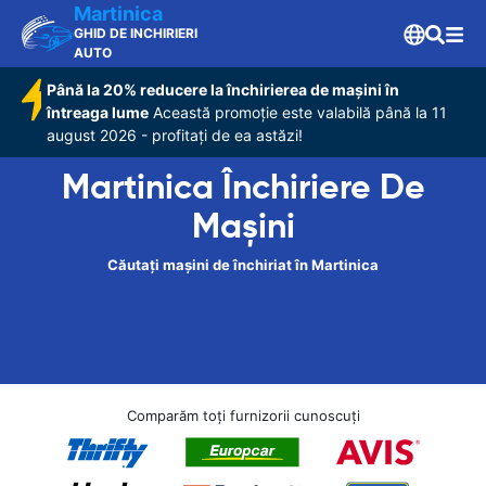
Martinica
GHID DE INCHIRIERI
AUTO
Până la 20% reducere la închirierea de mașini în
întreaga lume
Această promoție este valabilă până la 11
august 2026 - profitați de ea astăzi!
Martinica Închiriere De
Maşini
Căutați mașini de închiriat în Martinica
Comparăm toți furnizorii cunoscuți