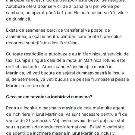
Autobuze oferă doar servicii de zi pana la 6 pm w2hile pe
sambata; au operat până la 1 pm. Ele nu funcţionează în zilele
de duminică.
Există de asemenea bărci de transfer şi vă poate, de
asemenea, o ocazie pentru plimbari care poate fi periculos,
deoarece sunteţi într-o insulă străine.
Cu toate restricţiile la autobuzele au în Martinica, şi serviciu de
taxi scumpe singura cale de a muta un Martinica rotund este
de închirieri auto. Atunci când vă închiriaţi o maşină în
Martinica, vă veţi bucura de sejurul dumneavoastră la insula
şi, de asemenea, vă veţi bucura de peisaje frumoase şi peisaje
Martinica are de oferit.
Ceea ce am nevoie sa inchiriezi o masina?
Pentru a inchiria o masina in masina de cele mai multe agenţii
de închiriere în jurul Martinica, vă sunt necesare pentru a fi de
vârsta de 21 şi mai sus. Veţi avea nevoie de cel puţin un stat
sau un permis de conducere internaţional. Există o varietate
de agentii de inchiriere masina în jurul Martinica inclusiv